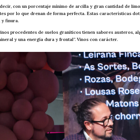
 decir, con un porcentaje mínimo de arcilla y gran cantidad de lim
tes por lo que drenan de forma perfecta. Estas características dot
y finura.
nos procedentes de suelos graníticos tienen sabores austeros, al
neral y una energía dura y frontal”. Vinos con carácter.