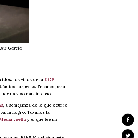
Luis García
idos: los vinos de la
DOP
atlántica sorpresa. Frescos pero
 por un vino más intenso.
as
, a semejanza de lo que ocurre
lbarín negro. Tuvimos la
Media vuelta
y el que fue mi
 heroica. El 50 % del vino está