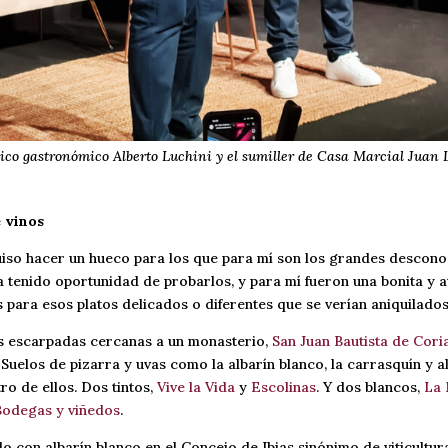
íico gastronómico Alberto Luchini y el sumiller de Casa Marcial Juan 
 vinos
iso hacer un hueco para los que para mí son los grandes desconoc
a tenido oportunidad de probarlos, y para mí fueron una bonita y 
s para esos platos delicados o diferentes que se verían aniquilados
s escarpadas cercanas a un monasterio,
San Juan Bautista de Cori
 Suelos de pizarra y uvas como la albarín blanco, la carrasquín y a
o de ellos. Dos tintos,
Vive la Vida
y
Escolinas
. Y dos blancos,
La 
 Bodegas y viñedos
.
o con albarín blanco en el Concejo de Ibias sinónimo de viticultura