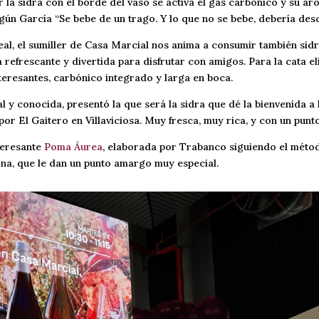
r la sidra con el borde del vaso se activa el gas carbónico y su a
egún García “Se bebe de un trago. Y lo que no se bebe, debería desc
eal, el sumiller de Casa Marcial nos anima a consumir también sidr
 refrescante y divertida para disfrutar con amigos. Para la cata el
eresantes, carbónico integrado y larga en boca.
l y conocida, presentó la que será la sidra que dé la bienvenida a
por El Gaitero en Villaviciosa. Muy fresca, muy rica, y con un punt
teresante
Poma Áurea
, elaborada por Trabanco siguiendo el méto
a, que le dan un punto amargo muy especial.