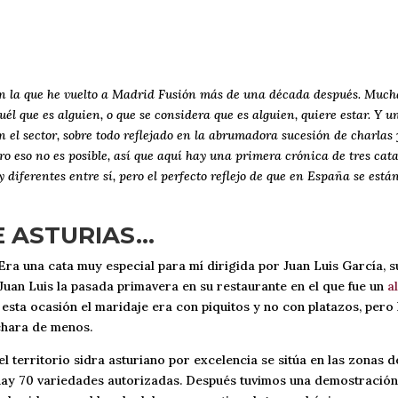
 la que he vuelto a Madrid Fusión más de una década después. Mucha
uél que es alguien, o que se considera que es alguien, quiere estar. Y u
el sector, sobre todo reflejado en la abrumadora sucesión de charlas 
ero eso no es posible, así que aquí hay una primera crónica de tres cat
y diferentes entre sí, pero el perfecto reflejo de que en España se est
E ASTURIAS…
 Era una cata muy especial para mí dirigida por Juan Luis García, 
uan Luis la pasada primavera en su restaurante en el que fue un
a
sta ocasión el maridaje era con piquitos y no con platazos, pero 
echara de menos.
el territorio sidra asturiano por excelencia se sitúa en las zonas de
 hay 70 variedades autorizadas. Después tuvimos una demostración