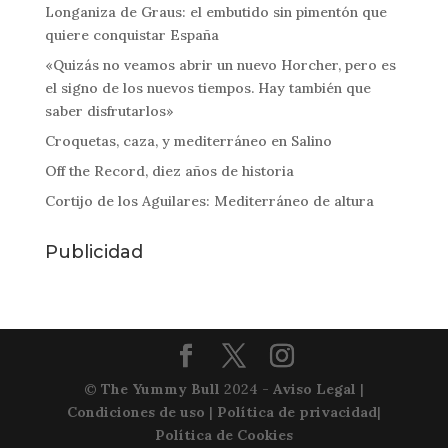
Longaniza de Graus: el embutido sin pimentón que
quiere conquistar España
«Quizás no veamos abrir un nuevo Horcher, pero es
el signo de los nuevos tiempos. Hay también que
saber disfrutarlos»
Croquetas, caza, y mediterráneo en Salino
Off the Record, diez años de historia
Cortijo de los Aguilares: Mediterráneo de altura
Publicidad
©
The Yummy Bull
2024 -
Aviso Legal
|
Condiciones de uso
|
Política de privacidad
|
Política de Cookies