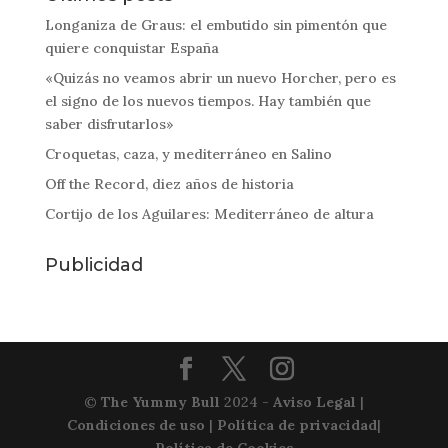
Longaniza de Graus: el embutido sin pimentón que
quiere conquistar España
«Quizás no veamos abrir un nuevo Horcher, pero es
el signo de los nuevos tiempos. Hay también que
saber disfrutarlos»
Croquetas, caza, y mediterráneo en Salino
Off the Record, diez años de historia
Cortijo de los Aguilares: Mediterráneo de altura
Publicidad
©
The Yummy Bull
2024 -
Aviso Legal
|
Condiciones de uso
|
Política de privacidad
|