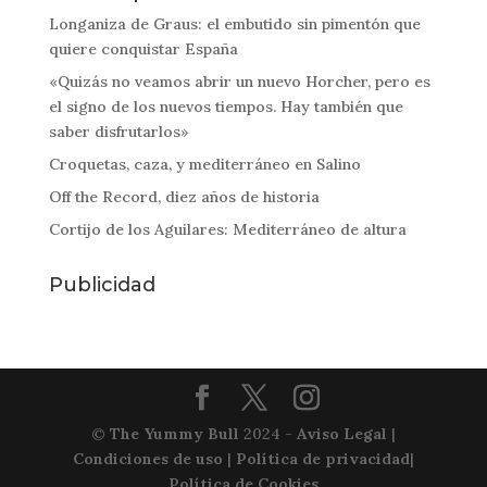
Longaniza de Graus: el embutido sin pimentón que
quiere conquistar España
«Quizás no veamos abrir un nuevo Horcher, pero es
el signo de los nuevos tiempos. Hay también que
saber disfrutarlos»
Croquetas, caza, y mediterráneo en Salino
Off the Record, diez años de historia
Cortijo de los Aguilares: Mediterráneo de altura
Publicidad
©
The Yummy Bull
2024 -
Aviso Legal
|
Condiciones de uso
|
Política de privacidad
|
Política de Cookies