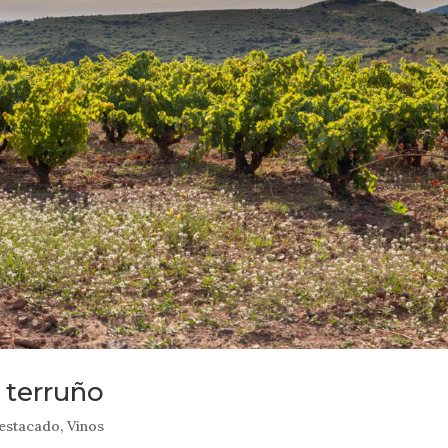
l terruño
estacado
,
Vinos