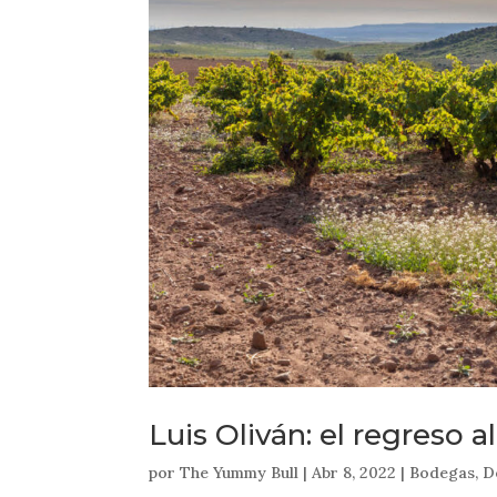
Luis Oliván: el regreso a
por
The Yummy Bull
|
Abr 8, 2022
|
Bodegas
,
D