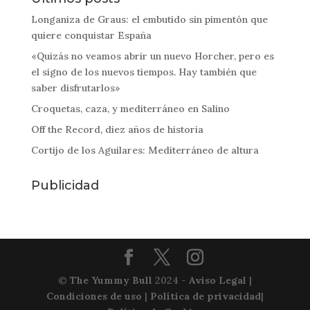
Longaniza de Graus: el embutido sin pimentón que
quiere conquistar España
«Quizás no veamos abrir un nuevo Horcher, pero es
el signo de los nuevos tiempos. Hay también que
saber disfrutarlos»
Croquetas, caza, y mediterráneo en Salino
Off the Record, diez años de historia
Cortijo de los Aguilares: Mediterráneo de altura
Publicidad
©
The Yummy Bull
2024 -
Aviso Legal
|
Condiciones de uso
|
Política de privacidad
|