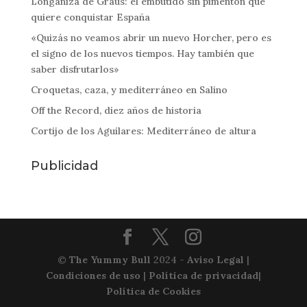
Longaniza de Graus: el embutido sin pimentón que
quiere conquistar España
«Quizás no veamos abrir un nuevo Horcher, pero es
el signo de los nuevos tiempos. Hay también que
saber disfrutarlos»
Croquetas, caza, y mediterráneo en Salino
Off the Record, diez años de historia
Cortijo de los Aguilares: Mediterráneo de altura
Publicidad
©
The Yummy Bull
2024 -
Aviso Legal
|
Condiciones de uso
|
Política de privacidad
|
Política de Cookies