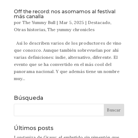
Off the record: nos asomamos al festival
más canalla
por
The Yummy Bull
|
Mar 5, 2025
|
Destacado
,
Otras historias
,
The yummy chronicles
Así lo describen varios de los productores de vino
que conozco. Aunque también sobrevuelan por ahí
varias definiciones: indie, alternativo, diferente. El
evento que se ha convertido en el más cool del
panorama nacional. Y que además tiene un nombre
muy...
Búsqueda
Últimos posts
Longaniza de Graus: el embutido sin pimentón que