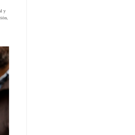
l y
ión,