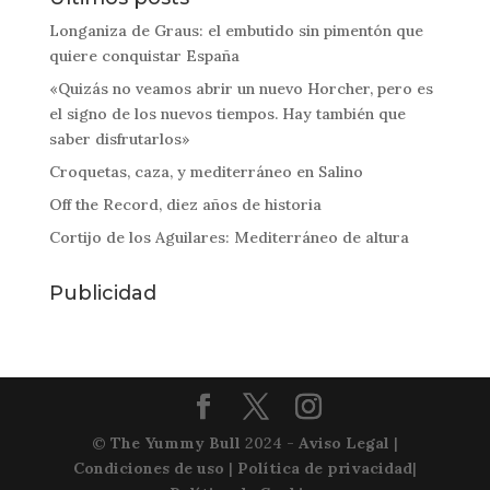
Longaniza de Graus: el embutido sin pimentón que
quiere conquistar España
«Quizás no veamos abrir un nuevo Horcher, pero es
el signo de los nuevos tiempos. Hay también que
saber disfrutarlos»
Croquetas, caza, y mediterráneo en Salino
Off the Record, diez años de historia
Cortijo de los Aguilares: Mediterráneo de altura
Publicidad
©
The Yummy Bull
2024 -
Aviso Legal
|
Condiciones de uso
|
Política de privacidad
|