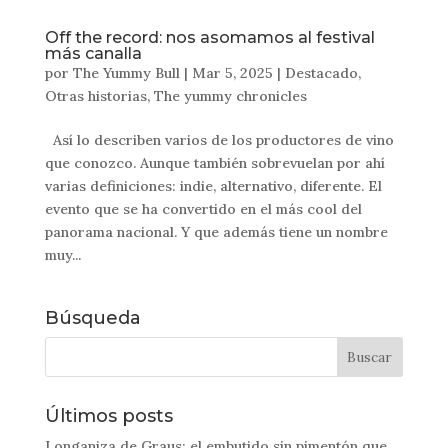
Off the record: nos asomamos al festival
más canalla
por
The Yummy Bull
|
Mar 5, 2025
|
Destacado
,
Otras historias
,
The yummy chronicles
Así lo describen varios de los productores de vino
que conozco. Aunque también sobrevuelan por ahí
varias definiciones: indie, alternativo, diferente. El
evento que se ha convertido en el más cool del
panorama nacional. Y que además tiene un nombre
muy...
Búsqueda
Últimos posts
Longaniza de Graus: el embutido sin pimentón que