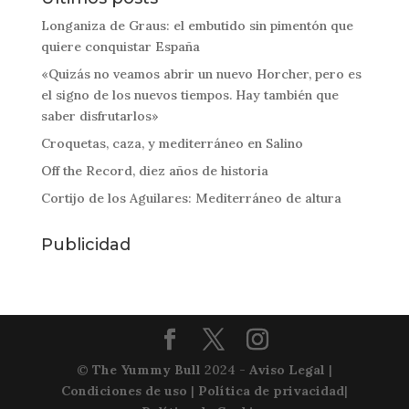
Longaniza de Graus: el embutido sin pimentón que
quiere conquistar España
«Quizás no veamos abrir un nuevo Horcher, pero es
el signo de los nuevos tiempos. Hay también que
saber disfrutarlos»
Croquetas, caza, y mediterráneo en Salino
Off the Record, diez años de historia
Cortijo de los Aguilares: Mediterráneo de altura
Publicidad
©
The Yummy Bull
2024 -
Aviso Legal
|
Condiciones de uso
|
Política de privacidad
|