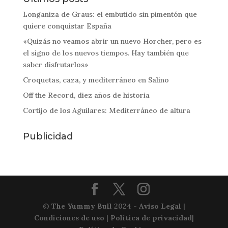
Longaniza de Graus: el embutido sin pimentón que
quiere conquistar España
«Quizás no veamos abrir un nuevo Horcher, pero es
el signo de los nuevos tiempos. Hay también que
saber disfrutarlos»
Croquetas, caza, y mediterráneo en Salino
Off the Record, diez años de historia
Cortijo de los Aguilares: Mediterráneo de altura
Publicidad
©
The Yummy Bull
2024 -
Aviso Legal
|
Condiciones de uso
|
Política de privacidad
|