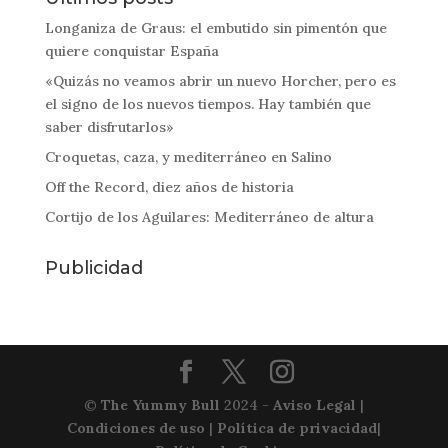
Longaniza de Graus: el embutido sin pimentón que
quiere conquistar España
«Quizás no veamos abrir un nuevo Horcher, pero es
el signo de los nuevos tiempos. Hay también que
saber disfrutarlos»
Croquetas, caza, y mediterráneo en Salino
Off the Record, diez años de historia
Cortijo de los Aguilares: Mediterráneo de altura
Publicidad
©
The Yummy Bull
2024 -
Aviso Legal
|
Condiciones de uso
|
Política de privacidad
|