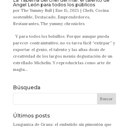
La Taberna del chef del mar: el talento de
Angel León para todos los públicos
por
The Yummy Bull
|
Ene 15, 2025
|
Chefs
,
Cocina
sostenible
,
Destacado
,
Emprendedores
,
Restaurantes
,
The yummy chronicles
Y para todos los bolsillos. Porque aunque pueda
parecer contraintuitivo, no es tarea fácil “extirpar” y
exportar el genio, el talento y las altas dosis de
creatividad de los largos menús degustación de un
estrellado Michelín. Y reproducirlas como arte de
magia...
Búsqueda
Últimos posts
Longaniza de Graus: el embutido sin pimentón que