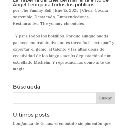
La Taberna del chef del mar: el talento de
Angel León para todos los públicos
por
The Yummy Bull
|
Ene 15, 2025
|
Chefs
,
Cocina
sostenible
,
Destacado
,
Emprendedores
,
Restaurantes
,
The yummy chronicles
Y para todos los bolsillos. Porque aunque pueda
parecer contraintuitivo, no es tarea fácil “extirpar” y
exportar el genio, el talento y las altas dosis de
creatividad de los largos menús degustación de un
estrellado Michelín. Y reproducirlas como arte de
magia...
Búsqueda
Últimos posts
Longaniza de Graus: el embutido sin pimentón que