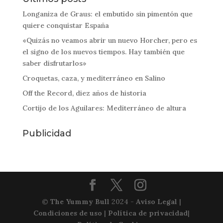
Longaniza de Graus: el embutido sin pimentón que
quiere conquistar España
«Quizás no veamos abrir un nuevo Horcher, pero es
el signo de los nuevos tiempos. Hay también que
saber disfrutarlos»
Croquetas, caza, y mediterráneo en Salino
Off the Record, diez años de historia
Cortijo de los Aguilares: Mediterráneo de altura
Publicidad
©
The Yummy Bull
2024 -
Aviso Legal
|
Condiciones de uso
|
Política de privacidad
|